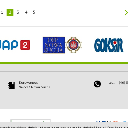
1
2
3
4
5
Kurdwanów,
tel.:
(46) 
96-513 Nowa Sucha