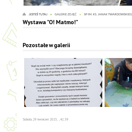
JESTEŚ TUTAJ
GALERIE ZDJĘĆ
SP IM. KS. JANAK TWARDOWSKIE
Wystawa "O! Matmo!"
Pozostałe w galerii
Sobota, 29 kwiecień 2023
,
,
42
,
59