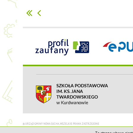
© URZĄD GMINY NOWA SUCHA, WSZELKIE PRAWA ZASTRZEŻONE