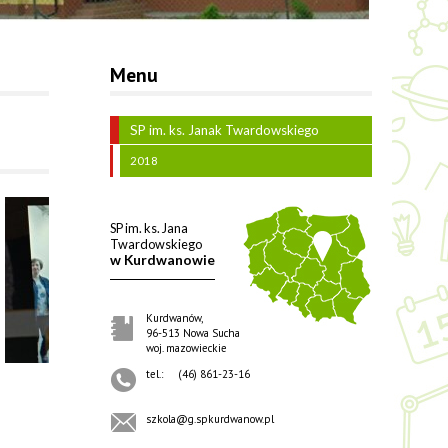
Menu
SP im. ks. Janak Twardowskiego
2018
SP im. ks. Jana
Twardowskiego
w Kurdwanowie
Kurdwanów,
96-513 Nowa Sucha
woj. mazowieckie
tel.:
(46) 861-23-16
szkola@g.spkurdwanow.pl