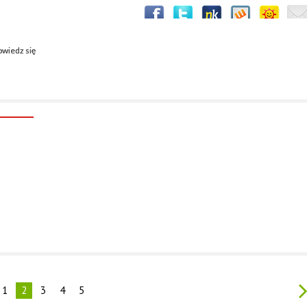
wiedz się
1
2
3
4
5