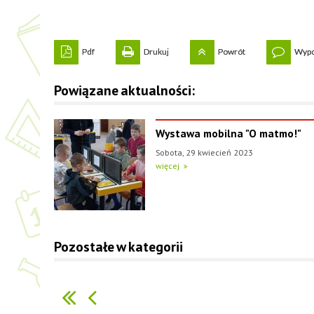
Pdf
Drukuj
Powrót
Wypo
Powiązane aktualności:
Wystawa mobilna "O matmo!"
Sobota, 29 kwiecień 2023
więcej
Pozostałe w kategorii