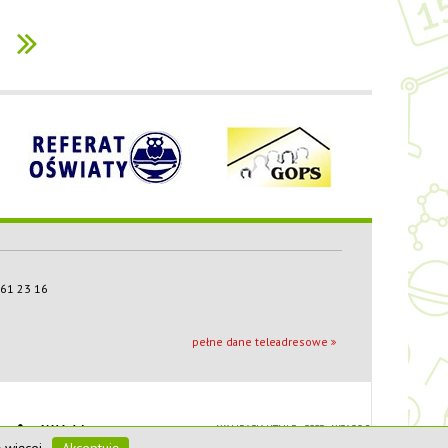
861 23 16
pełne dane teleadresowe
WALIDACJA HTML5 + CSS3 + WCAG 2.0
WYKONANIE
CONCEPT
INTERMEDIA