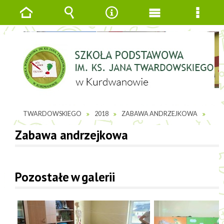
Strona
Wyszukiwarka
Narzędzia
Menu
Menu
główna
główne
szcze
JESTEŚ TUTAJ
GALERIE ZDJĘĆ
SP IM. KS. JANAK
TWARDOWSKIEGO
2018
ZABAWA ANDRZEJKOWA
Zabawa andrzejkowa
Pozostałe w galerii