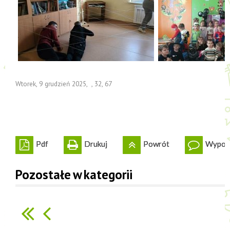
Wtorek, 9 grudzień 2025
,
,
32
,
67
Pdf
Drukuj
Powrót
Wypowi
Pozostałe w kategorii