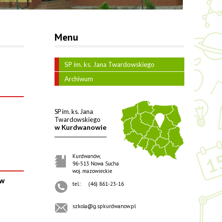
Menu
SP im. ks. Jana Twardowskiego
Archiwum
SP im. ks. Jana
Twardowskiego
w Kurdwanowie
Kurdwanów,
96-513 Nowa Sucha
woj. mazowieckie
 w
tel.:
(46) 861-23-16
szkola@g.spkurdwanow.pl